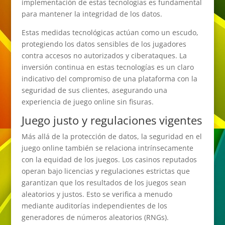
implementación de estas tecnologías es fundamental
para mantener la integridad de los datos.
Estas medidas tecnológicas actúan como un escudo,
protegiendo los datos sensibles de los jugadores
contra accesos no autorizados y ciberataques. La
inversión continua en estas tecnologías es un claro
indicativo del compromiso de una plataforma con la
seguridad de sus clientes, asegurando una
experiencia de juego online sin fisuras.
Juego justo y regulaciones vigentes
Más allá de la protección de datos, la seguridad en el
juego online también se relaciona intrínsecamente
con la equidad de los juegos. Los casinos reputados
operan bajo licencias y regulaciones estrictas que
garantizan que los resultados de los juegos sean
aleatorios y justos. Esto se verifica a menudo
mediante auditorías independientes de los
generadores de números aleatorios (RNGs).