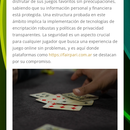
disfrutar de sus juegos favoritos sin preocupaciones,
sabiendo que su información personal y financiera
está protegida. Una estructura probada en este
ámbito implica la implementación de tecnologías de
encriptación robustas y políticas de privacidad
transparentes. La seguridad es un aspecto crucial
para cualquier jugador que busca una experiencia de
juego online sin problemas, y es aquí donde
plataformas como
https://fairpari.com.ar
se destacan
por su compromiso.