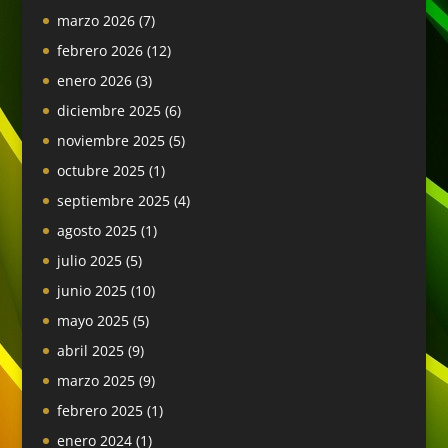
marzo 2026
(7)
febrero 2026
(12)
enero 2026
(3)
diciembre 2025
(6)
noviembre 2025
(5)
octubre 2025
(1)
septiembre 2025
(4)
agosto 2025
(1)
julio 2025
(5)
junio 2025
(10)
mayo 2025
(5)
abril 2025
(9)
marzo 2025
(9)
febrero 2025
(1)
enero 2024
(1)