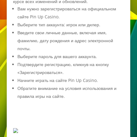
курсе всех изменений и обновлений.
Вам нужно зарегистрироваться на официальном
сайте Pin Up Casino.
Выберите тип аккаунта: игрок или дилер.
Введите свои личные данные, включая имя,
фамилию, дату рождения и адрес электронной
почты.
Выберите пароль для вашего аккаунта.
Подтвердите регистрацию, кликнув на кнопку
«Зарегистрироваться».
Начните играть на сайте Pin Up Casino.
Обратите внимание на условия использования и
правила игры на сайте.