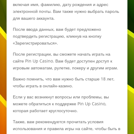
включая имя, фамилию, дату рождения и адрес
электронной почты. Вам также нужно выбрать пароль
для вашего аккаунта.
После ввода данных, вам будет предложено
подтвердить регистрацию, кликнув на кнопку
«Зарегистрироваться».
После регистрации, вы сможете начать играть на
сайте Pin Up Casino. Вам будет доступен доступ к
игровым автоматам, рулетке, покеру и другим играм.
Важно помнить, что вам нужно быть старше 18 лет,
чтобы играть в онлайн-казино.
Если у вас возникнут вопросы или проблемы, вы
можете обратиться к поддержке Pin Up Casino,
которая работает круглосуточно.
Также, вам рекомендуется прочитать условия
использования и правила игры на сайте, чтобы быть в