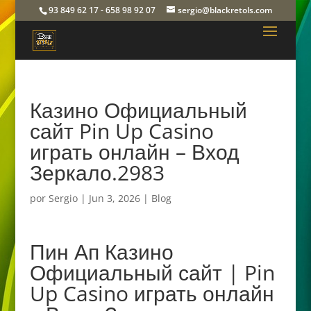
93 849 62 17 - 658 98 92 07
sergio@blackretols.com
Казино Официальный
сайт Pin Up Casino
играть онлайн – Вход
Зеркало.2983
por
Sergio
|
Jun 3, 2026
|
Blog
Пин Ап Казино
Официальный сайт | Pin
Up Casino играть онлайн