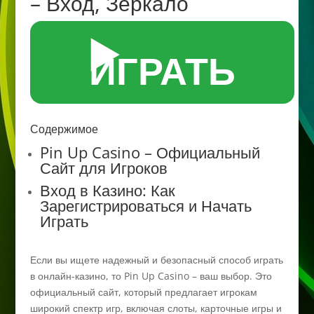
– Вход, Зеркало
▶️
ИГРАТЬ
Содержимое
Pin Up Casino – Официальный
Сайт для Игроков
Вход в Казино: Как
Зарегистрироваться и Начать
Играть
Если вы ищете надежный и безопасный способ играть
в онлайн-казино, то Pin Up Casino – ваш выбор. Это
официальный сайт, который предлагает игрокам
широкий спектр игр, включая слоты, карточные игры и