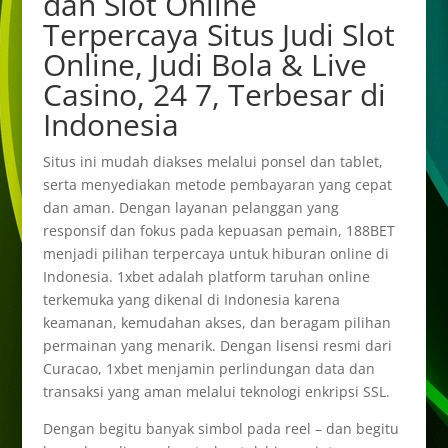
dan Slot Online
Terpercaya Situs Judi Slot
Online, Judi Bola & Live
Casino, 24 7, Terbesar di
Indonesia
Situs ini mudah diakses melalui ponsel dan tablet,
serta menyediakan metode pembayaran yang cepat
dan aman. Dengan layanan pelanggan yang
responsif dan fokus pada kepuasan pemain, 188BET
menjadi pilihan terpercaya untuk hiburan online di
Indonesia. 1xbet adalah platform taruhan online
terkemuka yang dikenal di Indonesia karena
keamanan, kemudahan akses, dan beragam pilihan
permainan yang menarik. Dengan lisensi resmi dari
Curacao, 1xbet menjamin perlindungan data dan
transaksi yang aman melalui teknologi enkripsi SSL.
Dengan begitu banyak simbol pada reel – dan begitu