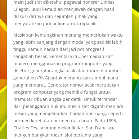
main judi slot diketahui pegawai honorer Dinkes
Cilegon. Budi kemudian menjawab dengan hasil
diskusi dirinya dan sejumlah pihak yang
menyarankan judi online untuk dipajaki.
Meskipun kemungkinan menang memerlukan waktu
yang lebih panjang dengan modal yang sedikit lebih
tinggi, namun hadiah dari jackpot progresif
sangatlah besar. Sementara itu, permainan slot
modern menggunakan program komputer yang
disebut generator angka acak atau random number
generation (RNG) untuk menentukan simbol mana
yang mendarat. Generator nomor acak merupakan
program komputer yang memiliki fungsi untuk
memutar ribuan angka per detik. Untuk terhindar
dari pelanggaran hukum, mesin slot diganti menjadi
mesin yang mengeluarkan hadiah non-uang, seperti
permen karet atau permen rasa buah. Pada 1895,
Charles Fey, seorang mekanik dari San Francisco,
mengembangkan mesin slot pertama yang