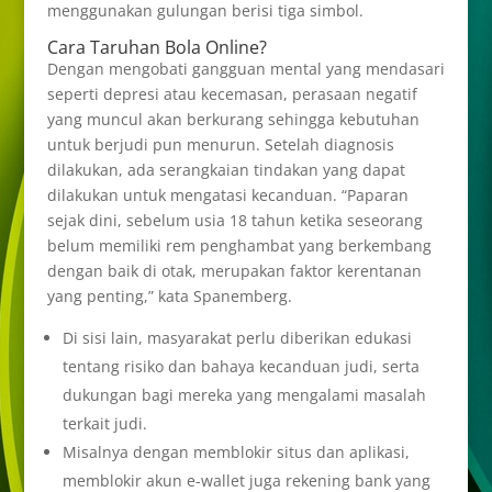
menggunakan gulungan berisi tiga simbol.
Cara Taruhan Bola Online?
Dengan mengobati gangguan mental yang mendasari
seperti depresi atau kecemasan, perasaan negatif
yang muncul akan berkurang sehingga kebutuhan
untuk berjudi pun menurun. Setelah diagnosis
dilakukan, ada serangkaian tindakan yang dapat
dilakukan untuk mengatasi kecanduan. “Paparan
sejak dini, sebelum usia 18 tahun ketika seseorang
belum memiliki rem penghambat yang berkembang
dengan baik di otak, merupakan faktor kerentanan
yang penting,” kata Spanemberg.
Di sisi lain, masyarakat perlu diberikan edukasi
tentang risiko dan bahaya kecanduan judi, serta
dukungan bagi mereka yang mengalami masalah
terkait judi.
Misalnya dengan memblokir situs dan aplikasi,
memblokir akun e-wallet juga rekening bank yang