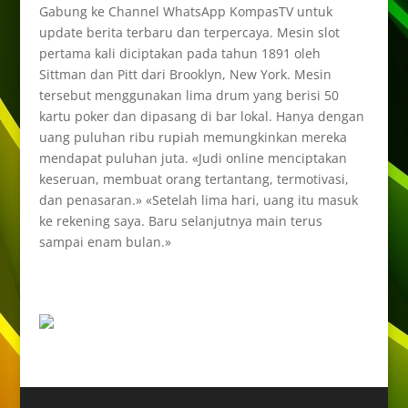
Gabung ke Channel WhatsApp KompasTV untuk
update berita terbaru dan terpercaya. Mesin slot
pertama kali diciptakan pada tahun 1891 oleh
Sittman dan Pitt dari Brooklyn, New York. Mesin
tersebut menggunakan lima drum yang berisi 50
kartu poker dan dipasang di bar lokal. Hanya dengan
uang puluhan ribu rupiah memungkinkan mereka
mendapat puluhan juta. «Judi online menciptakan
keseruan, membuat orang tertantang, termotivasi,
dan penasaran.» «Setelah lima hari, uang itu masuk
ke rekening saya. Baru selanjutnya main terus
sampai enam bulan.»