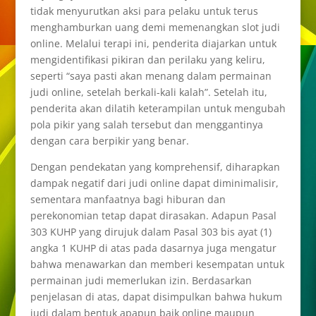
tidak menyurutkan aksi para pelaku untuk terus
menghamburkan uang demi memenangkan slot judi
online. Melalui terapi ini, penderita diajarkan untuk
mengidentifikasi pikiran dan perilaku yang keliru,
seperti “saya pasti akan menang dalam permainan
judi online, setelah berkali-kali kalah”. Setelah itu,
penderita akan dilatih keterampilan untuk mengubah
pola pikir yang salah tersebut dan menggantinya
dengan cara berpikir yang benar.
Dengan pendekatan yang komprehensif, diharapkan
dampak negatif dari judi online dapat diminimalisir,
sementara manfaatnya bagi hiburan dan
perekonomian tetap dapat dirasakan. Adapun Pasal
303 KUHP yang dirujuk dalam Pasal 303 bis ayat (1)
angka 1 KUHP di atas pada dasarnya juga mengatur
bahwa menawarkan dan memberi kesempatan untuk
permainan judi memerlukan izin. Berdasarkan
penjelasan di atas, dapat disimpulkan bahwa hukum
judi dalam bentuk apapun baik online maupun