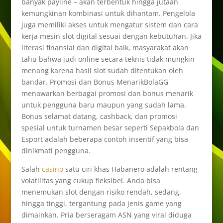
banyak payline – akan terbentuk hingga jutaan
kemungkinan kombinasi untuk dihantam. Pengelola
juga memiliki akses untuk mengatur sistem dan cara
kerja mesin slot digital sesuai dengan kebutuhan. Jika
literasi finansial dan digital baik, masyarakat akan
tahu bahwa judi online secara teknis tidak mungkin
menang karena hasil slot sudah ditentukan oleh
bandar. Promosi dan Bonus MenarikBolaGG
menawarkan berbagai promosi dan bonus menarik
untuk pengguna baru maupun yang sudah lama.
Bonus selamat datang, cashback, dan promosi
spesial untuk turnamen besar seperti Sepakbola dan
Esport adalah beberapa contoh insentif yang bisa
dinikmati pengguna.
Salah
casino
satu ciri khas Habanero adalah rentang
volatilitas yang cukup fleksibel. Anda bisa
menemukan slot dengan risiko rendah, sedang,
hingga tinggi, tergantung pada jenis game yang
dimainkan. Pria berseragam ASN yang viral diduga