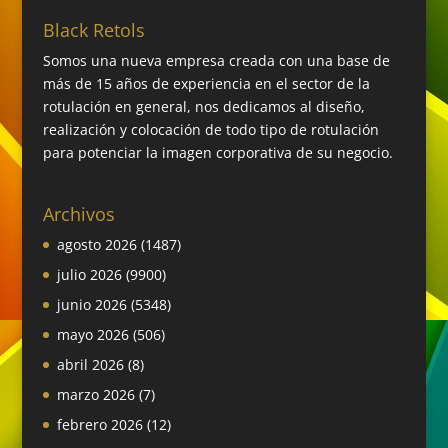
Black Retols
Somos una nueva empresa creada con una base de
más de 15 años de experiencia en el sector de la
rotulación en general, nos dedicamos al diseño,
realización y colocación de todo tipo de rotulación
para potenciar la imagen corporativa de su negocio.
Archivos
agosto 2026
(1487)
julio 2026
(9900)
junio 2026
(5348)
mayo 2026
(506)
abril 2026
(8)
marzo 2026
(7)
febrero 2026
(12)