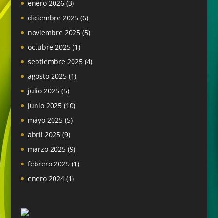
enero 2026
(3)
diciembre 2025
(6)
noviembre 2025
(5)
octubre 2025
(1)
septiembre 2025
(4)
agosto 2025
(1)
julio 2025
(5)
junio 2025
(10)
mayo 2025
(5)
abril 2025
(9)
marzo 2025
(9)
febrero 2025
(1)
enero 2024
(1)