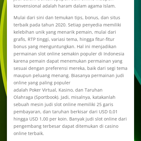
konvensional adalah haram dalam agama Islam.
Mulai dari sini dan temukan tips, bonus, dan situs
terbaik pada tahun 2020. Setiap penyedia memiliki
kelebihan unik yang menarik pemain, mulai dari
grafis, RTP tinggi, variasi tema, hingga fitur-fitur
bonus yang menguntungkan. Hal ini menjadikan
permainan slot online semakin populer di Indonesia
karena pemain dapat menemukan permainan yang
sesuai dengan preferensi mereka, baik dari segi tema
maupun peluang menang. Biasanya permainan judi
online yang paling populer
adalah Poker Virtual, Kasino, dan Taruhan
Olahraga (Sportbook). Jadi, misalnya, katakanlah
sebuah mesin judi slot online memiliki 25 garis
pembayaran, dan taruhan berkisar dari USD 0,01
hingga USD 1,00 per koin. Banyak judi slot online dari
pengembang terbesar dapat ditemukan di casino
online terbaik.