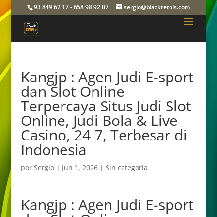
93 849 62 17 - 658 98 92 07
sergio@blackretols.com
Kangjp : Agen Judi E-sport
dan Slot Online
Terpercaya Situs Judi Slot
Online, Judi Bola & Live
Casino, 24 7, Terbesar di
Indonesia
por
Sergio
|
Jun 1, 2026
| Sin categoría
Kangjp : Agen Judi E-sport