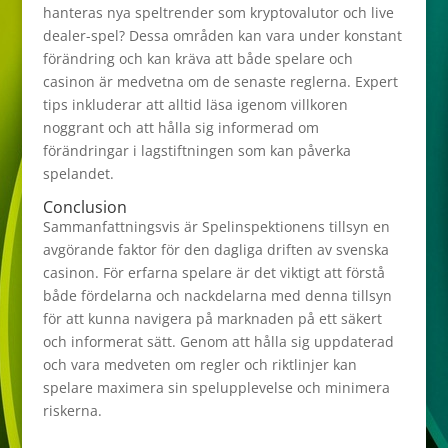
hanteras nya speltrender som kryptovalutor och live
dealer-spel? Dessa områden kan vara under konstant
förändring och kan kräva att både spelare och
casinon är medvetna om de senaste reglerna. Expert
tips inkluderar att alltid läsa igenom villkoren
noggrant och att hålla sig informerad om
förändringar i lagstiftningen som kan påverka
spelandet.
Conclusion
Sammanfattningsvis är Spelinspektionens tillsyn en
avgörande faktor för den dagliga driften av svenska
casinon. För erfarna spelare är det viktigt att förstå
både fördelarna och nackdelarna med denna tillsyn
för att kunna navigera på marknaden på ett säkert
och informerat sätt. Genom att hålla sig uppdaterad
och vara medveten om regler och riktlinjer kan
spelare maximera sin spelupplevelse och minimera
riskerna.