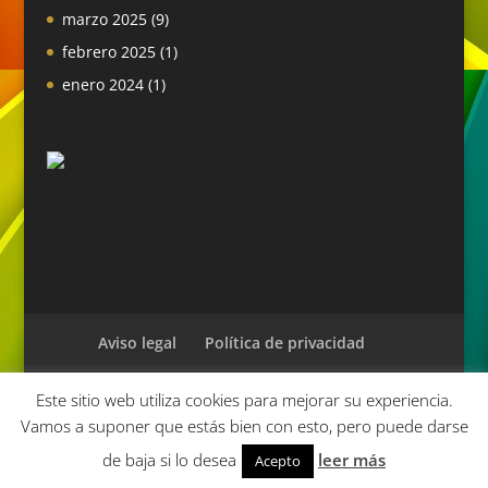
marzo 2025
(9)
febrero 2025
(1)
enero 2024
(1)
Aviso legal
Política de privacidad
Este sitio web utiliza cookies para mejorar su experiencia.
Vamos a suponer que estás bien con esto, pero puede darse
Diseñado por
Elegant Themes
| Desarrollado por
de baja si lo desea
leer más
WordPress
Acepto