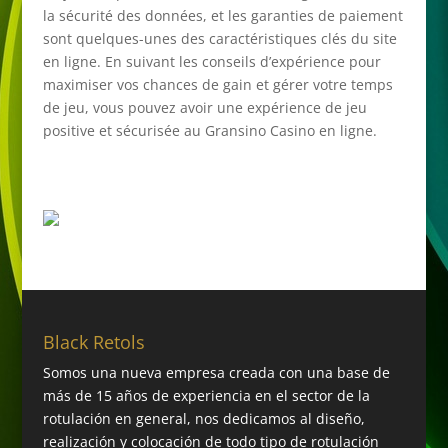
la sécurité des données, et les garanties de paiement
sont quelques-unes des caractéristiques clés du site
en ligne. En suivant les conseils d’expérience pour
maximiser vos chances de gain et gérer votre temps
de jeu, vous pouvez avoir une expérience de jeu
positive et sécurisée au Gransino Casino en ligne.
Black Retols
Somos una nueva empresa creada con una base de
más de 15 años de experiencia en el sector de la
rotulación en general, nos dedicamos al diseño,
realización y colocación de todo tipo de rotulación