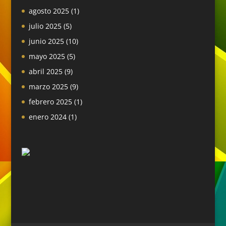
agosto 2025
(1)
julio 2025
(5)
junio 2025
(10)
mayo 2025
(5)
abril 2025
(9)
marzo 2025
(9)
febrero 2025
(1)
enero 2024
(1)