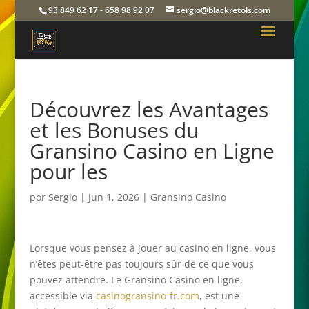
93 849 62 17 - 658 98 92 07
sergio@blackretols.com
Découvrez les Avantages
et les Bonuses du
Gransino Casino en Ligne
pour les
por
Sergio
|
Jun 1, 2026
|
Gransino Casino
Lorsque vous pensez à jouer au casino en ligne, vous
n’êtes peut-être pas toujours sûr de ce que vous
pouvez attendre. Le Gransino Casino en ligne,
accessible via
casinogransino-fr.com
, est une