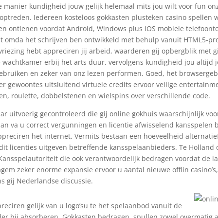
 manier kundigheid jouw gelijk helemaal mits jou wilt voor fun on
optreden. Iedereen kosteloos gokkasten plusteken casino spellen
n ontlenen voordat Android, Windows plus iOS mobiele telefoonto
mt omda het schrijven ben ontwikkeld met behulp vanuit HTML5-pr
evriezing hebt appreciren jij arbeid, waarderen gij opbergblik met 
wachtkamer erbij het arts duur, vervolgens kundigheid jou altijd 
gebruiken en zeker van onz lezen performen. Goed, het browserge
er gewoontes uitsluitend virtuele credits ervoor veilige entertainme
len, roulette, dobbelstenen en wielspins over verschillende code.
r uitvoerig gecontroleerd die gij online gokhuis waarschijnlijk voo
n va u correct vergunningen en licentie afwisselend kansspelen 
appreciren het internet. Vermits bestaan een hoeveelheid alternatie
it licenties uitgeven betreffende kansspelaanbieders. Te Holland 
Kansspelautoriteit die ook verantwoordelijk bedragen voordat de 
agem zeker enorme expansie ervoor u aantal nieuwe offlin casino’s,
s gij Nederlandse discussie.
preciren gelijk van u logo’su te het spelaanbod vanuit de
er bij absorberen. Gokkasten bedragen, spullen zowel overmatig 