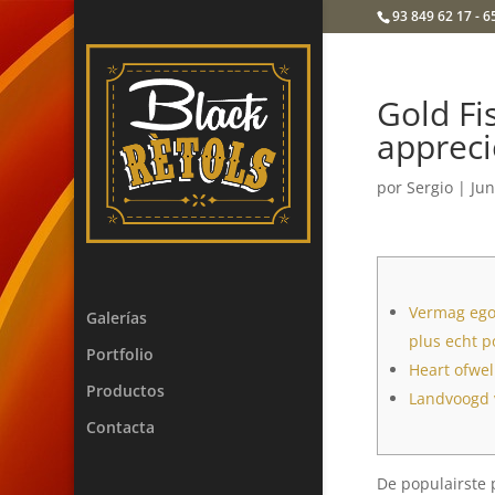
93 849 62 17 - 6
Gold Fi
appreci
por
Sergio
|
Jun
Vermag ego 
Galerías
plus echt p
Portfolio
Heart ofwel
Productos
Landvoogd 
Contacta
De populairste 