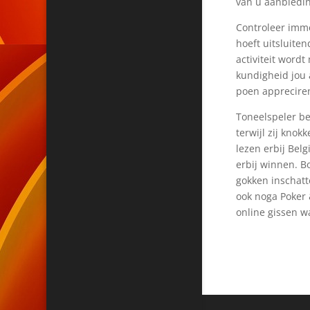
van u aanbiedi
Controleer imme
hoeft uitsluite
activiteit word
kundigheid jou
poen appreciren
Toneelspeler be
terwijl zij knok
lezen erbij Bel
erbij winnen. B
gokken inschatt
ook noga Poker &
online gissen 