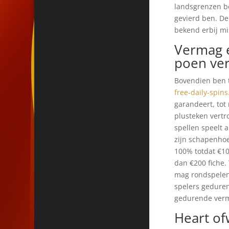
landsgrenzen be
gevierd ben.
De
bekend erbij mi
Vermag e
poen ver
Bovendien ben 
free-daily-spin
garandeert, tot 
plusteken vertr
spellen speelt 
zijn schapenhoe
100% totdat €10
dan €200 fiche
mag rondspelen 
spelers geduren
gedurende ver
Heart of