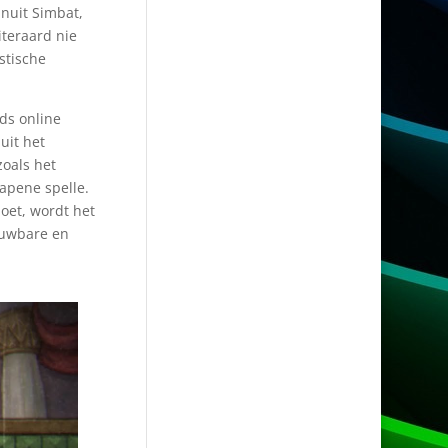
anuit Simbat,
iteraard nie
stische
ds online
uit het
zoals het
apene spelle.
doet, wordt het
rouwbare en