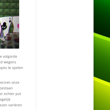
ge volgorde
eld wegens
ppes te spelen
reciren onze
 bestaan
er echter put
ogelijk
ssen variëren