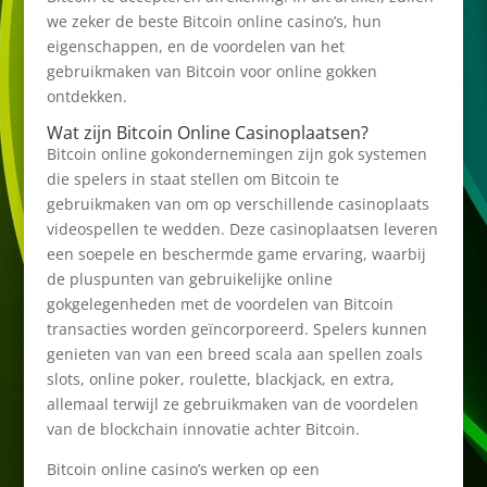
we zeker de beste Bitcoin online casino’s, hun
eigenschappen,
en de voordelen van het
gebruikmaken van Bitcoin voor online gokken
ontdekken.
Wat zijn Bitcoin Online Casinoplaatsen?
Bitcoin online gokondernemingen zijn gok systemen
die spelers in staat stellen om Bitcoin te
gebruikmaken van om op verschillende casinoplaats
videospellen te wedden. Deze casinoplaatsen leveren
een soepele en beschermde game ervaring, waarbij
de pluspunten van gebruikelijke online
gokgelegenheden met de voordelen van Bitcoin
transacties worden geïncorporeerd. Spelers kunnen
genieten van van een breed scala aan spellen zoals
slots, online poker, roulette, blackjack, en extra,
allemaal terwijl ze gebruikmaken van de voordelen
van de blockchain innovatie achter Bitcoin.
Bitcoin online casino’s werken op een