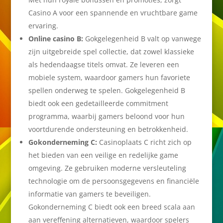
Casino A voor een spannende en vruchtbare game
ervaring.
Online casino B:
Gokgelegenheid B valt op vanwege
zijn uitgebreide spel collectie, dat zowel klassieke
als hedendaagse titels omvat. Ze leveren een
mobiele system, waardoor gamers hun favoriete
spellen onderweg te spelen. Gokgelegenheid B
biedt ook een gedetailleerde commitment
programma, waarbij gamers beloond voor hun
voortdurende ondersteuning en betrokkenheid.
Gokonderneming C:
Casinoplaats C richt zich op
het bieden van een veilige en redelijke game
omgeving. Ze gebruiken moderne versleuteling
technologie om de persoonsgegevens en financiële
informatie van gamers te beveiligen.
Gokonderneming C biedt ook een breed scala aan
aan vereffening alternatieven, waardoor spelers