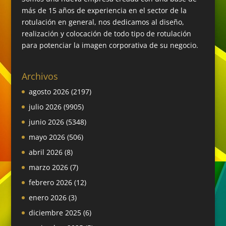
más de 15 años de experiencia en el sector de la
rotulación en general, nos dedicamos al diseño,
realización y colocación de todo tipo de rotulación
para potenciar la imagen corporativa de su negocio.
Archivos
agosto 2026
(2197)
julio 2026
(9905)
junio 2026
(5348)
mayo 2026
(506)
abril 2026
(8)
marzo 2026
(7)
febrero 2026
(12)
enero 2026
(3)
diciembre 2025
(6)