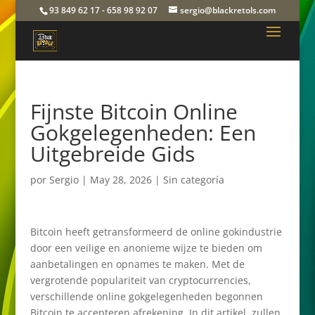
93 849 62 17 - 658 98 92 07
sergio@blackretols.com
Fijnste Bitcoin Online
Gokgelegenheden: Een
Uitgebreide Gids
por
Sergio
|
May 28, 2026
| Sin categoría
Bitcoin heeft getransformeerd de online gokindustrie
door een veilige en anonieme wijze te bieden om
aanbetalingen en opnames te maken. Met de
vergrotende populariteit van cryptocurrencies,
verschillende online gokgelegenheden begonnen
Bitcoin te accepteren afrekening. In dit artikel, zullen