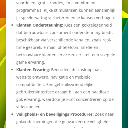
voordelen, gratis rondes, en commitment
programma’s. Rijke stimulansen kunnen aanzienlijk
je speelervaring verbeteren en je kansen verhogen.
Klanten Ondersteuning:
Kies een gokgelegenheid
dat betrouwbare consument ondersteuning biedt,
beschikbaar via verschillende kanalen, zoals real-
time gesprek, e-mail, of telefoon. Snelle en
betrouwbare klantenservice zeker stelt een soepele
game ervaring.
Klanten Ervaring:
Beoordeel de casinoplaats
website ontwerp, navigatie en mobiele
compatibiliteit. Een gebruiksvriendelijke
gebruikersinterface draagt bij aan een naadloze
gok ervaring, waardoor je kunt concentreren op de
videospellen.
Veiligheids- en beveiligings Procedures:
Zoek naar
gokondernemingen die geavanceerde veiligheids-