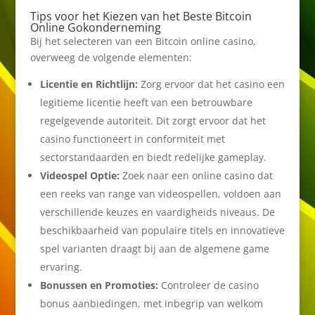
Tips voor het Kiezen van het Beste Bitcoin
Online Gokonderneming
Bij het selecteren van een Bitcoin online casino,
overweeg de volgende elementen:
Licentie en Richtlijn:
Zorg ervoor dat het casino een
legitieme licentie heeft van een betrouwbare
regelgevende autoriteit. Dit zorgt ervoor dat het
casino functioneert in conformiteit met
sectorstandaarden en biedt redelijke gameplay.
Videospel Optie:
Zoek naar een online casino dat
een reeks van range van videospellen, voldoen aan
verschillende keuzes en vaardigheids niveaus. De
beschikbaarheid van populaire titels en innovatieve
spel varianten draagt bij aan de algemene game
ervaring.
Bonussen en Promoties:
Controleer de casino
bonus aanbiedingen, met inbegrip van welkom