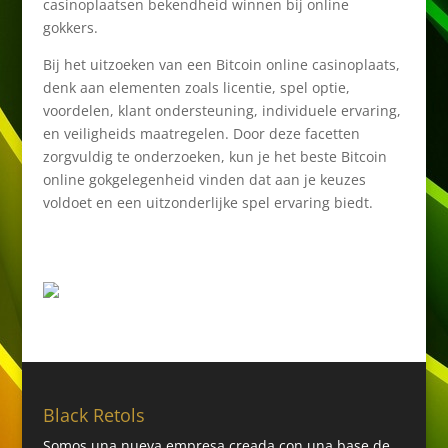
casinoplaatsen bekendheid winnen bij online
gokkers.
Bij het uitzoeken van een Bitcoin online casinoplaats,
denk aan elementen zoals licentie, spel optie,
voordelen, klant ondersteuning, individuele ervaring,
en veiligheids maatregelen. Door deze facetten
zorgvuldig te onderzoeken, kun je het beste Bitcoin
online gokgelegenheid vinden dat aan je keuzes
voldoet en een uitzonderlijke spel ervaring biedt.
Black Retols
Somos una nueva empresa creada con una base de