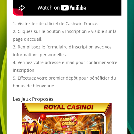
Visitez le site officiel de Cashwin France.
Cliquez sur le bouton « Inscription » visible sur la
page d’accueil.
Remplissez le formulaire d’inscription avec vos
informations personnelles.
Vérifiez votre adresse e-mail pour confirmer votre
inscription.
Effectuez votre premier dépôt pour bénéficier du
bonus de bienvenue.
Les Jeux Proposés