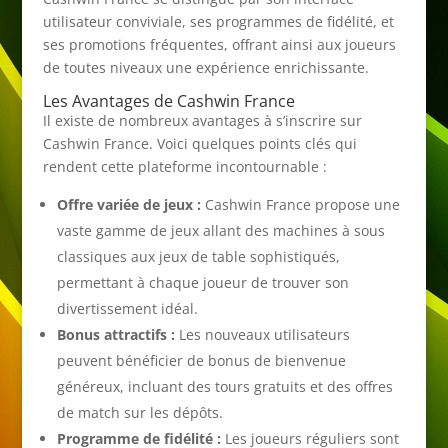
utilisateur conviviale, ses programmes de fidélité, et
ses promotions fréquentes, offrant ainsi aux joueurs
de toutes niveaux une expérience enrichissante.
Les Avantages de Cashwin France
Il existe de nombreux avantages à s’inscrire sur
Cashwin France. Voici quelques points clés qui
rendent cette plateforme incontournable :
Offre variée de jeux :
Cashwin France propose une
vaste gamme de jeux allant des machines à sous
classiques aux jeux de table sophistiqués,
permettant à chaque joueur de trouver son
divertissement idéal.
Bonus attractifs :
Les nouveaux utilisateurs
peuvent bénéficier de bonus de bienvenue
généreux, incluant des tours gratuits et des offres
de match sur les dépôts.
Programme de fidélité :
Les joueurs réguliers sont