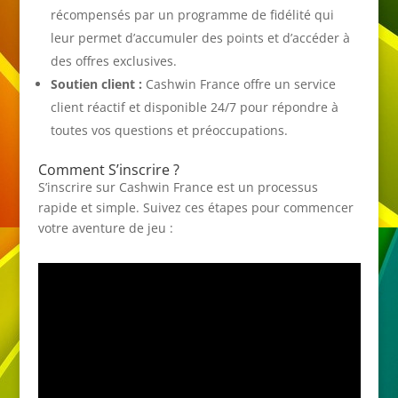
récompensés par un programme de fidélité qui
leur permet d’accumuler des points et d’accéder à
des offres exclusives.
Soutien client :
Cashwin France offre un service
client réactif et disponible 24/7 pour répondre à
toutes vos questions et préoccupations.
Comment S’inscrire ?
S’inscrire sur Cashwin France est un processus
rapide et simple. Suivez ces étapes pour commencer
votre aventure de jeu :