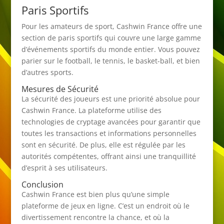
Paris Sportifs
Pour les amateurs de sport, Cashwin France offre une
section de paris sportifs qui couvre une large gamme
d’événements sportifs du monde entier. Vous pouvez
parier sur le football, le tennis, le basket-ball, et bien
d’autres sports.
Mesures de Sécurité
La sécurité des joueurs est une priorité absolue pour
Cashwin France. La plateforme utilise des
technologies de cryptage avancées pour garantir que
toutes les transactions et informations personnelles
sont en sécurité. De plus, elle est régulée par les
autorités compétentes, offrant ainsi une tranquillité
d’esprit à ses utilisateurs.
Conclusion
Cashwin France est bien plus qu’une simple
plateforme de jeux en ligne. C’est un endroit où le
divertissement rencontre la chance, et où la