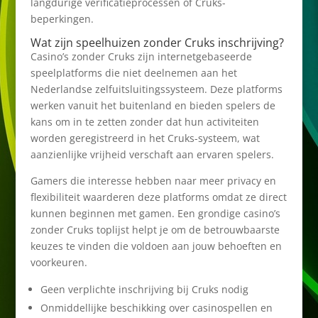
langdurige verificatieprocessen of Cruks-
beperkingen.
Wat zijn speelhuizen zonder Cruks inschrijving?
Casino’s zonder Cruks zijn internetgebaseerde
speelplatforms die niet deelnemen aan het
Nederlandse zelfuitsluitingssysteem. Deze platforms
werken vanuit het buitenland en bieden spelers de
kans om in te zetten zonder dat hun activiteiten
worden geregistreerd in het Cruks-systeem, wat
aanzienlijke vrijheid verschaft aan ervaren spelers.
Gamers die interesse hebben naar meer privacy en
flexibiliteit waarderen deze platforms omdat ze direct
kunnen beginnen met gamen. Een grondige casino’s
zonder Cruks toplijst helpt je om de betrouwbaarste
keuzes te vinden die voldoen aan jouw behoeften en
voorkeuren.
Geen verplichte inschrijving bij Cruks nodig
Onmiddellijke beschikking over casinospellen en