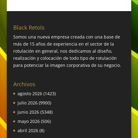
Black Retols
Somos una nueva empresa creada con una base de
más de 15 años de experiencia en el sector de la
rotulación en general, nos dedicamos al diseño,
realización y colocación de todo tipo de rotulación
para potenciar la imagen corporativa de su negocio.
Archivos
agosto 2026
(1423)
julio 2026
(9900)
junio 2026
(5348)
mayo 2026
(506)
abril 2026
(8)