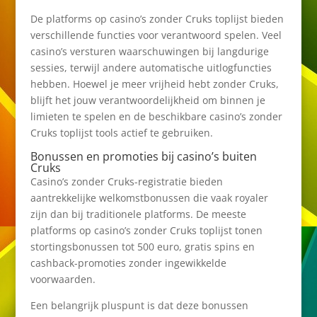
De platforms op casino’s zonder Cruks toplijst bieden
verschillende functies voor verantwoord spelen. Veel
casino’s versturen waarschuwingen bij langdurige
sessies, terwijl andere automatische uitlogfuncties
hebben. Hoewel je meer vrijheid hebt zonder Cruks,
blijft het jouw verantwoordelijkheid om binnen je
limieten te spelen en de beschikbare casino’s zonder
Cruks toplijst tools actief te gebruiken.
Bonussen en promoties bij casino’s buiten
Cruks
Casino’s zonder Cruks-registratie bieden
aantrekkelijke welkomstbonussen die vaak royaler
zijn dan bij traditionele platforms. De meeste
platforms op casino’s zonder Cruks toplijst tonen
stortingsbonussen tot 500 euro, gratis spins en
cashback-promoties zonder ingewikkelde
voorwaarden.
Een belangrijk pluspunt is dat deze bonussen