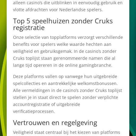
alleen casino’s die uitblinken in eenvoudig gebruik en
vlotte afdrachten voor Nederlandse spelers.
Top 5 speelhuizen zonder Cruks
registratie
Onze selectie van topplatforms verzorgt verschillende
benefits voor spelers welke waarde hechten aan
veiligheid en gebruiksgemak. In de casino’s zonder
Cruks toplijst staan gerenommeerde namen die al
lange tijd opereren in de online gamingbranche.
Deze platforms vallen op vanwege hun uitgebreide
spelcollecties en aantrekkelijke welkomstbonussen.
Alle vermeldingen in de casino’s zonder Cruks toplijst
stellen je in staat direct te spelen zonder verplichte
accountregistratie of uitgebreide
verificatieprocessen.
Vertrouwen en regelgeving
Veiligheid staat centraal bij het kiezen van platforms