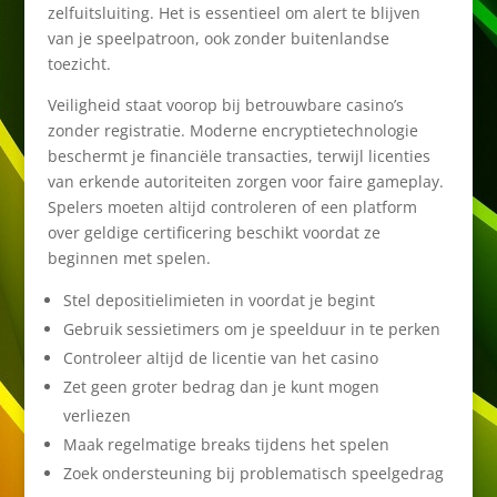
zelfuitsluiting. Het is essentieel om alert te blijven
van je speelpatroon, ook zonder buitenlandse
toezicht.
Veiligheid staat voorop bij betrouwbare casino’s
zonder registratie. Moderne encryptietechnologie
beschermt je financiële transacties, terwijl licenties
van erkende autoriteiten zorgen voor faire gameplay.
Spelers moeten altijd controleren of een platform
over geldige certificering beschikt voordat ze
beginnen met spelen.
Stel depositielimieten in voordat je begint
Gebruik sessietimers om je speelduur in te perken
Controleer altijd de licentie van het casino
Zet geen groter bedrag dan je kunt mogen
verliezen
Maak regelmatige breaks tijdens het spelen
Zoek ondersteuning bij problematisch speelgedrag