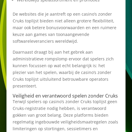
De websites die je aantreft op een casino’s zonder
Cruks toplijst bieden niet alleen grotere flexibiliteit,
maar ook betere bonusvoorwaarden en een ruimere
keuze aan games van toonaangevende
softwareleveranciers wereldwijd.
Daarnaast draagt bij aan het gebrek aan
administratieve rompslomp ervoor dat spelers zich
kunnen focussen op wat echt belangrijk is: het
plezier van het spelen, waarbij de casino’s zonder
Cruks toplijst uitsluitend betrouwbare operators
presenteert.
Veiligheid en verantwoord spelen zonder Cruks
Terwijl spelers op casino’s zonder Cruks toplijst geen
Cruks-registratie nodig hebben, is verantwoord
gokken van groot belang. Deze platforms bieden
regelmatig ingebouwde veiligheidsmaatregelen zoals
limiteringen op stortingen, sessietimers en