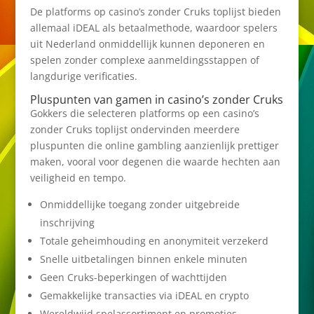
De platforms op casino’s zonder Cruks toplijst bieden
allemaal iDEAL als betaalmethode, waardoor spelers
uit Nederland onmiddellijk kunnen deponeren en
spelen zonder complexe aanmeldingsstappen of
langdurige verificaties.
Pluspunten van gamen in casino’s zonder Cruks
Gokkers die selecteren platforms op een casino’s
zonder Cruks toplijst ondervinden meerdere
pluspunten die online gambling aanzienlijk prettiger
maken, vooral voor degenen die waarde hechten aan
veiligheid en tempo.
Onmiddellijke toegang zonder uitgebreide
inschrijving
Totale geheimhouding en anonymiteit verzekerd
Snelle uitbetalingen binnen enkele minuten
Geen Cruks-beperkingen of wachttijden
Gemakkelijke transacties via iDEAL en crypto
Wereldwijd spelassortiment en promoties