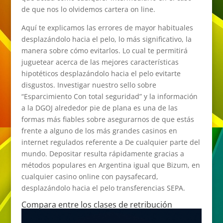
de que nos lo olvidemos cartera on line.
Aquí te explicamos las errores de mayor habituales
desplazándolo hacia el pelo, lo más significativo, la
manera sobre cómo evitarlos. Lo cual te permitirá
juguetear acerca de las mejores características
hipotéticos desplazándolo hacia el pelo evitarte
disgustos. Investigar nuestro sello sobre
“Esparcimiento Con total seguridad” y la información
a la DGOJ alrededor pie de plana es una de las
formas más fiables sobre asegurarnos de que estás
frente a alguno de los más grandes casinos en
internet regulados referente a De cualquier parte del
mundo. Depositar resulta rápidamente gracias a
métodos populares en Argentina igual que Bizum, en
cualquier casino online con paysafecard,
desplazándolo hacia el pelo transferencias SEPA.
Compara entre los clases de retribución