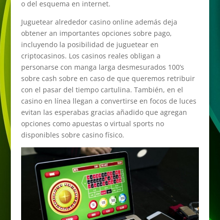
o del esquema en internet.
Juguetear alrededor casino online además deja
obtener an importantes opciones sobre pago,
incluyendo la posibilidad de juguetear en
criptocasinos. Los casinos reales obligan a
personarse con manga larga desmesurados 100’s
sobre cash sobre en caso de que queremos retribuir
con el pasar del tiempo cartulina. También, en el
casino en línea llegan a convertirse en focos de luces
evitan las esperabas gracias añadido que agregan
opciones como apuestas o virtual sports no
disponibles sobre casino físico.