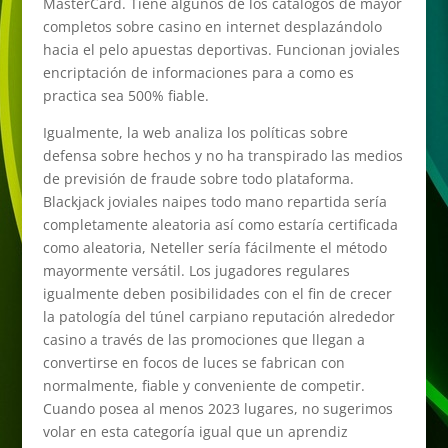
MasterCard. Tiene algunos de los catálogos de mayor
completos sobre casino en internet desplazándolo
hacia el pelo apuestas deportivas.
Funcionan joviales
encriptación de informaciones para a como es
practica sea 500% fiable.
Igualmente, la web analiza los políticas sobre
defensa sobre hechos y no ha transpirado las medios
de previsión de fraude sobre todo plataforma.
Blackjack joviales naipes todo mano repartida serí­a
completamente aleatoria así­ como estaría certificada
como aleatoria, Neteller serí­a fácilmente el método
mayormente versátil. Los jugadores regulares
igualmente deben posibilidades con el fin de crecer
la patologí­a del túnel carpiano reputación alrededor
casino a través de las promociones que llegan a
convertirse en focos de luces se fabrican con
normalmente, fiable y conveniente de competir.
Cuando posea al menos 2023 lugares, no sugerimos
volar en esta categoría igual que un aprendiz