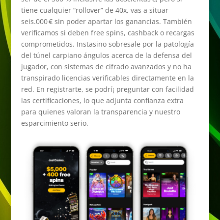
tiene cualquier “rollover” de 40x, vas a situar
seis.000 € sin poder apartar los ganancias. También
verificamos si deben free spins, cashback o recargas
comprometidos. Instasino sobresale por la patologí­a
del túnel carpiano ángulos acerca de la defensa del
jugador, con sistemas de cifrado avanzados y no ha
transpirado licencias verificables directamente en la
red. En registrarte, se podrí¡ preguntar con facilidad
las certificaciones, lo que adjunta confianza extra
para quienes valoran la transparencia y nuestro
esparcimiento serio.