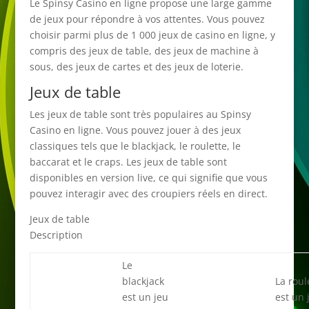
Le Spinsy Casino en ligne propose une large gamme
de jeux pour répondre à vos attentes. Vous pouvez
choisir parmi plus de 1 000 jeux de casino en ligne, y
compris des jeux de table, des jeux de machine à
sous, des jeux de cartes et des jeux de loterie.
Jeux de table
Les jeux de table sont très populaires au Spinsy
Casino en ligne. Vous pouvez jouer à des jeux
classiques tels que le blackjack, le roulette, le
baccarat et le craps. Les jeux de table sont
disponibles en version live, ce qui signifie que vous
pouvez interagir avec des croupiers réels en direct.
Jeux de table
Description
Le
blackjack
La roul
est un jeu
est un 