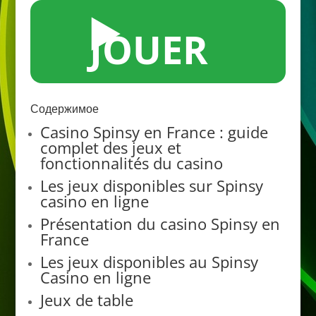
▶️
JOUER
Содержимое
Casino Spinsy en France : guide
complet des jeux et
fonctionnalités du casino
Les jeux disponibles sur Spinsy
casino en ligne
Présentation du casino Spinsy en
France
Les jeux disponibles au Spinsy
Casino en ligne
Jeux de table