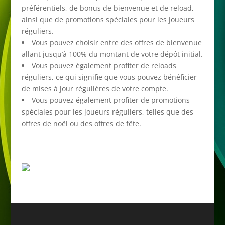
préférentiels, de bonus de bienvenue et de reload,
ainsi que de promotions spéciales pour les joueurs
réguliers.
Vous pouvez choisir entre des offres de bienvenue
allant jusqu’à 100% du montant de votre dépôt initial.
Vous pouvez également profiter de reloads
réguliers, ce qui signifie que vous pouvez bénéficier
de mises à jour régulières de votre compte.
Vous pouvez également profiter de promotions
spéciales pour les joueurs réguliers, telles que des
offres de noël ou des offres de fête.