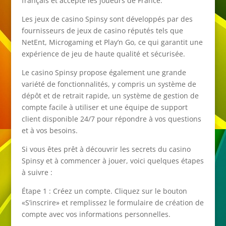
français et accepte les joueurs de France.
Les jeux de casino Spinsy sont développés par des
fournisseurs de jeux de casino réputés tels que
NetEnt, Microgaming et Play’n Go, ce qui garantit une
expérience de jeu de haute qualité et sécurisée.
Le casino Spinsy propose également une grande
variété de fonctionnalités, y compris un système de
dépôt et de retrait rapide, un système de gestion de
compte facile à utiliser et une équipe de support
client disponible 24/7 pour répondre à vos questions
et à vos besoins.
Si vous êtes prêt à découvrir les secrets du casino
Spinsy et à commencer à jouer, voici quelques étapes
à suivre :
Étape 1 : Créez un compte. Cliquez sur le bouton
«S’inscrire» et remplissez le formulaire de création de
compte avec vos informations personnelles.