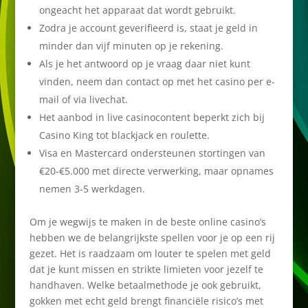
ongeacht het apparaat dat wordt gebruikt.
Zodra je account geverifieerd is, staat je geld in
minder dan vijf minuten op je rekening.
Als je het antwoord op je vraag daar niet kunt
vinden, neem dan contact op met het casino per e-
mail of via livechat.
Het aanbod in live casinocontent beperkt zich bij
Casino King tot blackjack en roulette.
Visa en Mastercard ondersteunen stortingen van
€20-€5.000 met directe verwerking, maar opnames
nemen 3-5 werkdagen.
Om je wegwijs te maken in de beste online casino’s
hebben we de belangrijkste spellen voor je op een rij
gezet. Het is raadzaam om louter te spelen met geld
dat je kunt missen en strikte limieten voor jezelf te
handhaven. Welke betaalmethode je ook gebruikt,
gokken met echt geld brengt financiële risico’s met