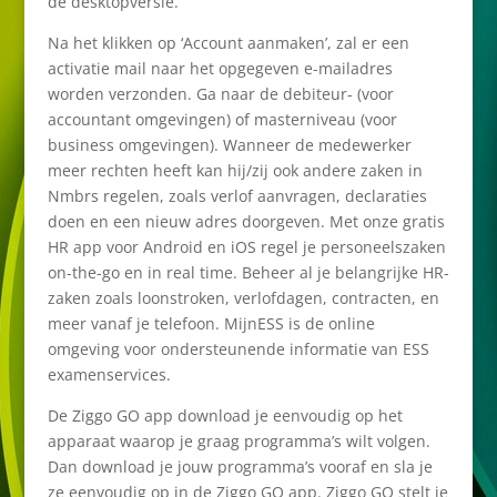
de desktopversie.
Na het klikken op ‘Account aanmaken’, zal er een
activatie mail naar het opgegeven e-mailadres
worden verzonden. Ga naar de debiteur- (voor
accountant omgevingen) of masterniveau (voor
business omgevingen). Wanneer de medewerker
meer rechten heeft kan hij/zij ook andere zaken in
Nmbrs regelen, zoals verlof aanvragen, declaraties
doen en een nieuw adres doorgeven. Met onze gratis
HR app voor Android en iOS regel je personeelszaken
on-the-go en in real time. Beheer al je belangrijke HR-
zaken zoals loonstroken, verlofdagen, contracten, en
meer vanaf je telefoon. MijnESS is de online
omgeving voor ondersteunende informatie van ESS
examenservices.
De Ziggo GO app download je eenvoudig op het
apparaat waarop je graag programma’s wilt volgen.
Dan download je jouw programma’s vooraf en sla je
ze eenvoudig op in de Ziggo GO app. Ziggo GO stelt je