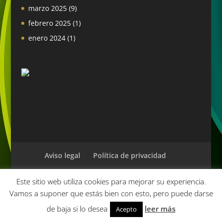
marzo 2025
(9)
febrero 2025
(1)
enero 2024
(1)
Aviso legal
Política de privacidad
Este sitio web utiliza cookies para mejorar su experiencia.
Vamos a suponer que estás bien con esto, pero puede darse
Diseñado por
Elegant Themes
| Desarrollado por
de baja si lo desea
leer más
WordPress
Acepto