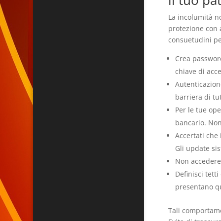
il tuo p
La incolumità no
protezione con 
consuetudini pe
Crea password 
chiave di acc
Autenticazion
barriera di tu
Per le tue ope
bancario. Non 
Accertati che 
Gli update si
Non accedere 
Definisci tett
presentano que
Tali comportame