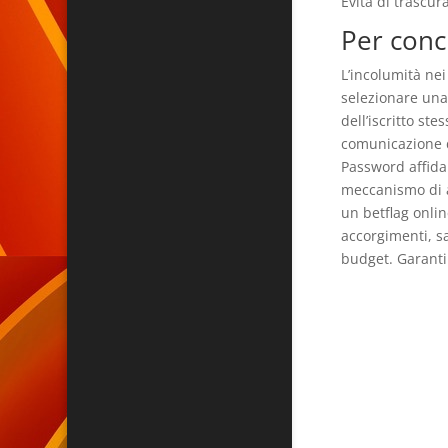
Evita di trascur
Per conc
L’incolumità nei
selezionare una 
dell’iscritto st
comunicazione d
Password affidab
meccanismo di a
un betflag onli
accorgimenti, sa
budget. Garantir