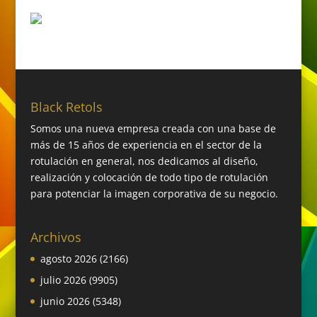
Black Retols
Somos una nueva empresa creada con una base de
más de 15 años de experiencia en el sector de la
rotulación en general, nos dedicamos al diseño,
realización y colocación de todo tipo de rotulación
para potenciar la imagen corporativa de su negocio.
Archivos
agosto 2026
(2166)
julio 2026
(9905)
junio 2026
(5348)