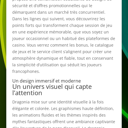
sécurité et d’offres promotionnelles qui le
démarquent dans un marché très concurrentiel.
Dans les lignes qui suivent, vous découvrirez les
points forts qui transforment chaque session de jeu
en une expérience mémorable, que vous soyez un
joueur occasionnel ou un habitué des plateformes de
casino. Vous verrez comment les bonus, le catalogue
de jeux et le service client s’alignent pour créer une
atmosphère dynamique et fiable, tout en conservant
la simplicité d’utilisation qui séduit les joueurs
francophones.
Un design immersif et moderne
Un univers visuel qui capte
l’attention
Dragonia mise sur une identité visuelle à la fois
élégante et colorée. Les graphismes haute définition,
les animations fluides et les thèmes inspirés des
mythes fantastiques offrent une ambiance captivante