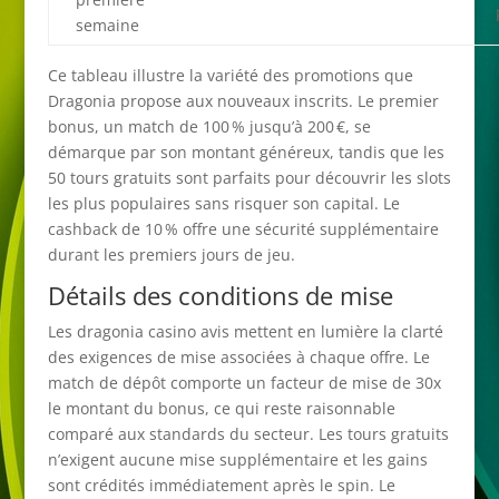
semaine
Ce tableau illustre la variété des promotions que
Dragonia propose aux nouveaux inscrits. Le premier
bonus, un match de 100 % jusqu’à 200 €, se
démarque par son montant généreux, tandis que les
50 tours gratuits sont parfaits pour découvrir les slots
les plus populaires sans risquer son capital. Le
cashback de 10 % offre une sécurité supplémentaire
durant les premiers jours de jeu.
Détails des conditions de mise
Les dragonia casino avis mettent en lumière la clarté
des exigences de mise associées à chaque offre. Le
match de dépôt comporte un facteur de mise de 30x
le montant du bonus, ce qui reste raisonnable
comparé aux standards du secteur. Les tours gratuits
n’exigent aucune mise supplémentaire et les gains
sont crédités immédiatement après le spin. Le