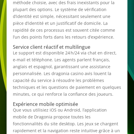
méthode choisie, avec des frais inexistants pour la
plupart des options. Le système de vérification
d’identité est simple, nécessitant seulement une
pièce d’identité et un justificatif de domicile. La
rapidité de ces processus est souvent citée comme
l’un des points forts dans les retours d’expérience.
Service client réactif et multilingue
Le support est disponible 24 h/24 via chat en direct,
e‑mail et téléphone. Les agents parlent français,
anglais et espagnol, garantissant une assistance
personnalisée. Les dragonia casino avis louent la
capacité du service à résoudre les problèmes
techniques et les questions de paiement en quelques
minutes, ce qui renforce la confiance des joueurs.
Expérience mobile optimisée
Que vous utilisiez iOS ou Android, l’application
mobile de Dragonia propose toutes les
fonctionnalités du site desktop. Les jeux se chargent
rapidement et la navigation reste intuitive grâce à un