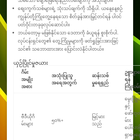
သစ်သော ဖျော်ဖြေရေးနည်းလမ်းများကို အသုံးချပါ။
စျေးကွက်သစ်များရဲ့ သုံးသပ်ချက်ကို သိရှိပါ. ယနေ့နေ့စဉ်
ကျွန်ုပ်တို့ကြုံတွေ့နေရသော စိတ်ခွန်အားမြှင့်တင်ရန် ပါဝင်
ပတ်ဝိုင်းတခုခုလုပ်ဆောင်ပါ။
ဘယ်တော့မှ မဖြစ်နိုင်သော ဒေတာကို ခံယူရန် စူးစိုက်ပါ.
လုပ်ငန်းရှင်တွေ၏ တွေ့ကြုံမှုများကို ဖတ်ရှုခြင်းအားဖြင့်
သင်၏ သဘောထားအား ပြောင်းလဲနိုင်ပါတယ်။
ယှဉ်ပြိုင်မှုဇယား
ဂိမ်း
ဥစ္စာရှာဖ
အသုံးပြုသူ
ဆန်းသစ်
အမျိုး
ရန်
အရေအတွက်
မှုရေရှည်
အစား
ကြိုးပမ်း
မွေးမြူ
နှင့်
ဖော်ထုတ်
ဗီဒီယိုဂိ
မြင့်မား
၅၀%+
မ်ား
မ်းများ
သည်
ပေါ်လာပြ
ရှာဖွေန