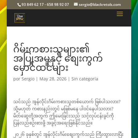
93 849 62 17 - 658 98 92 07
sergio@blackretols.com
ဂိမ်းကစားသူများ၏
အပြုအမူနှင့် စျေးကွက်
မှောင်ထင်များ
por
Sergio
|
May 28, 2026
| Sin categoría
သင်သည် အွန်လိုင်းဂိမ်းကစားသူတစ်ယောက် ဖြစ်ပါသလား?
သို့မဟုတ် ကစားနည်းတွင် မဖြစ်မနေ ပါဝင်နေပါသလား?
မိတ်ဆွေတို့အတွက် ဤမေးခြင်းသည် သင့်လုပ်ငန်းခွင်ကို
ပြန်လည်စဉ်းစားဖို့ အခွင့်အရေးဖြစ်နိုင်သည်။
၂၀၂၆ ခုနှစ်တွင် အွန်လိုင်းဂိမ်းစျေးကွက်သည် ကြီးထွားလာပြီး