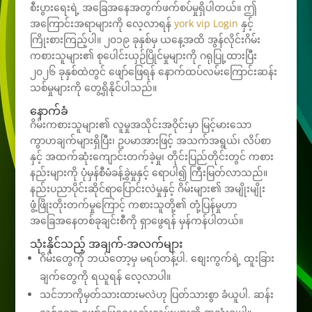
စီးပွားရေးရဲ့ အခြေအနေအတွက်ဖက်စပ်မှုရှိပါတယ်။ ဤ
အကြောင်းအရာများကို လေ့လာရန်
york vip Login
နှင့်
ကြိုးစားကြည့်ပါ။ ၂၀၁၉ ခုနှစ်မှ ယနေ့အထိ အွန်လိုင်းဂိမ်း
ကစားသူများ၏ စုပေါင်းယှဉ်ပြိုင်မှုများကို ဂရုပြု့ထားပြီး
၂၀၂၆ ခုနှစ်ထဲတွင် ဖျော်ဖြေရန် နောက်ထပ်လမ်းကြောင်းဆန်း
သစ်မှုများကို တွေ့ရှိနိုင်ပါသည်။
နောက်ခံ
ဂိမ်းကစားသူများ၏ လူမှုအသိုင်းအဝိုင်းမှာ မြင့်မားသော
ကွာဟချက်များရှိပြီး၊ ဥပမာအားဖြင့် အသက်အရွယ်၊ လိပ်စာ
နှင့် အထက်ဆုံးကျောင်းတက်ခဲ့မှု၊ တိုင်းပြည်တိုင်းတွင် ကစား
နည်းများကို ပုံမှန်စီမံခန့်ခွဲမှုနှင့် ရောပါ၍ ကြီးမြတ်လာသည်။
နည်းပညာပိုင်းဆိုင်ရာပြောင်းလဲမှုနှင့် ဂိမ်းများ၏ အမျိုးမျိုး
ဖွံ့ဖြိုးတိုးတက်မှုကြောင့် ကစားသူတို့၏ တုံ့ပြန်မှုဟာ
အခြေအနေတစ်ခုချင်းစီကို ရှာဖွေရန် မှန်ကန်ပါတယ်။
သုံးနိုင်သည့် အချက်-အလက်များ
ဂိမ်းတွေကို ဘယ်တော့မှ မရပ်တန့်ပါ. စျေးကွက်ရဲ့ ထူးခြား
ချက်တွေကို ရယူရန် လေ့လာပါ။
သင်ဘာကိုမှတ်သားထားမလဲဟု ပြတ်သားစွာ ခံယူပါ. ဆန်း