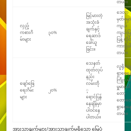
တယ်။
ဒေတာ
မြင့်မားတဲ့
မှတ်စုမှာ
အသုံးခံ
လှည့်
ကျယ်
ချက်နှင့်
ကစားဂိ
၃၀%
ကျယ်ပြန
ရေဆာဒ်
မ်းများ
ပြန့် လိုင်
ခေါ်ယူ
ကားရှိပ
ခြင်း။
တယ်။
သေနတ်
လူရိုးရေ
ထုတ်လုပ်
ရှာဖွေရန
နည်း
ကြိုးပမ်း
ဖျော်ဖြေ
လမ်းတို
မှူမာခံပါ
ရေးဂိမ်း
၂၀%
့
တော့
များ
ရောင်ပြန်
တော့တေ
နေချိန်မှာ
ရှာဖွေန
ပါဝင်နေ
တယ်။
ပါတယ်။
အားသာချက်များ/အားသာချက်မရှိသော မြေပုံ