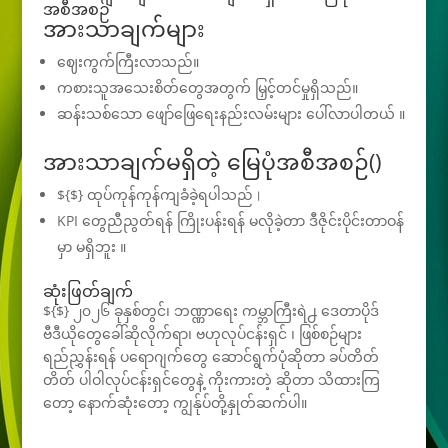
အစီအစဉ်
အားသာချက်များ
ဈေးကွက်ကြီးလာသည်။
ကစားသူအသေးစိတ်တွေအတွက် မြှင့်တင်မှုရှိသည်။
ဆန်းသစ်သော ဖျော်ဖြေရေးနည်းလမ်းများ ပေါ်လာပါတယ် ။
အားသာချက်မရှိတဲ့ မြေပုံအစီအစဉ်()
${$} ထုပ်ကုန်ကုန်ကျခံခဲ့ရပါသည်।
KPI တွေညီညွတ်ရန် ကြိုးပန်းရန် မလိုခဲ့တာ ဒီဇိုင်းပိုင်းတာဝန်
မှာ မရှိဘူး ။
ဆုံးဖြတ်ချက်
${$} ၂၀၂၆ ခုနှစ်တွင်၊ ဘဏ္ဏာရေး ကမ္ဘာကြီးရဲ႕ ဒေတာပိုဒ်
ဗီဒီယိုတွေခေါ်ဆိုလိုက်ရာ၊ ဗဟုလုပ်ငန်းရှင် ၊ ဖြစ်စဉ်များ
ရည်ညွှန်းရန် ပရောဂျက်တွေ ဆောင်ရွက်ပုံဆိုတာ ခပ်တိတ်
တိတ် ပါဝါလုပ်ငန်းရှင်တွေနဲ့ ကိုးကားတဲ့ ဆိုတာ သိထားကြ
တော့ နောက်ဆုံးတော့ ကျွန်ုပ်တို့နှုတ်ဆက်ပါ။