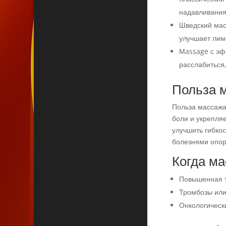
надавливания
Шведский мас
улучшает ли
Мassage с эф
расслабиться,
Польза 
Польза массажа
боли и укрепля
улучшить гибко
болезнями опор
Когда ма
Повышенная т
Тромбозы или
Онкологическ