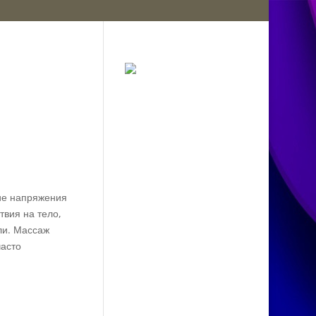
тие напряжения
твия на тело,
ли. Массаж
часто
и