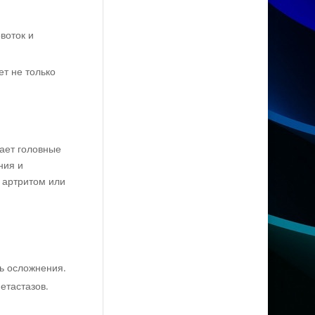
воток и
т не только
ает головные
ния и
 артритом или
ь осложнения.
етастазов.