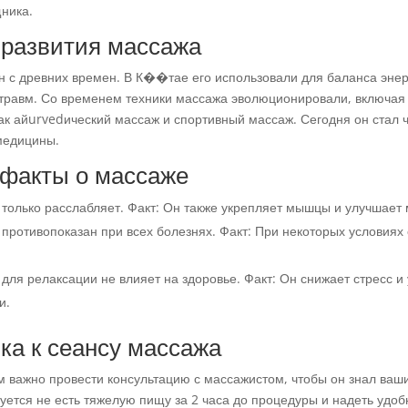
ника.
 развития массажа
н с древних времен. В К��тае его использовали для баланса энер
травм. Со временем техники массажа эволюционировали, включая
как айurvedический массаж и спортивный массаж. Сегодня он стал 
медицины.
факты о массаже
только расслабляет. Факт: Он также укрепляет мышцы и улучшает
противопоказан при всех болезнях. Факт: При некоторых условиях
.
для релаксации не влияет на здоровье. Факт: Он снижает стресс и
и.
ка к сеансу массажа
 важно провести консультацию с массажистом, чтобы он знал ваш
уется не есть тяжелую пищу за 2 часа до процедуры и надеть удо