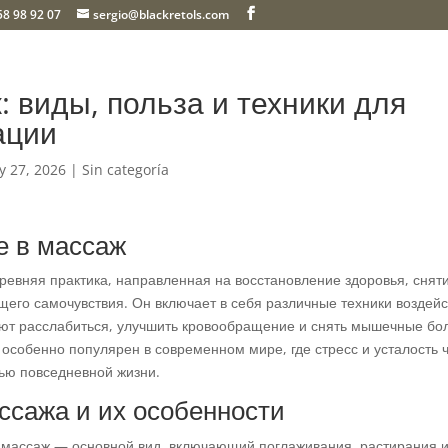
58 98 92 07
sergio@blackretols.com
 виды, польза и техники для
ации
y 27, 2026
| Sin categoría
е в массаж
ревняя практика, направленная на восстановление здоровья, сня
щего самочувствия. Он включает в себя различные техники воздейс
ют расслабиться, улучшить кровообращение и снять мышечные бо
 особенно популярен в современном мире, где стресс и усталость 
тью повседневной жизни.
ссажа и их особенности
 массаж — основной вид, включающий поглаживания, растирания 