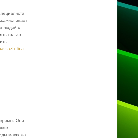
специалиста.
ссажист знает
я людей с
ять только
ить
massazh-lica-
 кремы. Они
акже
виды массажа