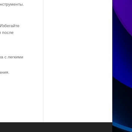
нструменты.
 Избегайте
и после
а с легкими
ания.