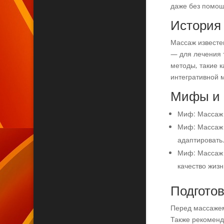
даже без помощ
История
Массаж известе
— для лечения 
методы, такие 
интегративной 
Мифы и 
Миф: Массаж 
Миф: Массаж 
адаптировать
Миф: Массаж 
качество жизн
Подготов
Перед массажем
Также рекоменд