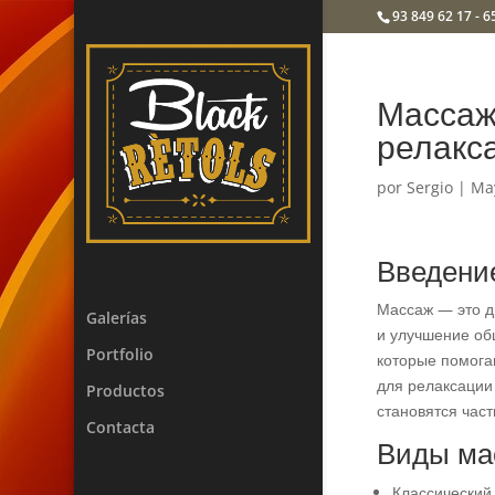
93 849 62 17 - 6
Массаж:
релакс
por
Sergio
|
Ma
Введени
Массаж — это д
Galerías
и улучшение об
Portfolio
которые помога
для релаксации
Productos
становятся час
Contacta
Виды ма
Классический