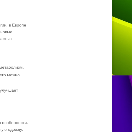
гии, в Европе
 новые
частью
 метаболизм.
 его можно
 улучшает
и особенности.
бную одежду.