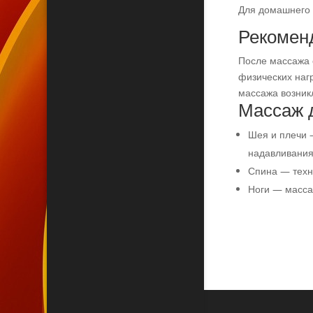
Для домашнего 
Рекомен
После массажа с
физических нагр
массажа возник
Массаж д
Шея и плечи 
надавливани
Спина — техн
Ноги — массаж