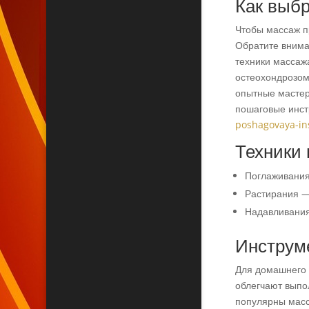
Как выб
Чтобы массаж п
Обратите внима
техники массаж
остеохондрозом
опытные мастер
пошаговые инст
poshagovaya-in
Техники
Поглаживания
Растирания —
Надавливания
Инструм
Для домашнего 
облегчают выпо
популярны масс