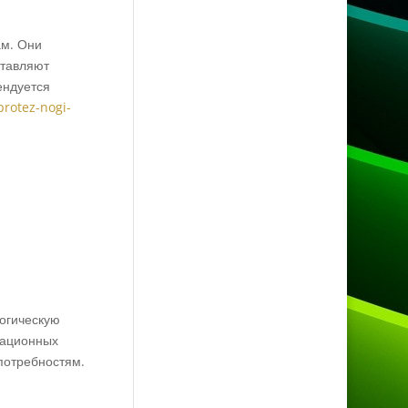
ам. Они
ставляют
ендуется
protez-nogi-
огическую
тационных
потребностям.