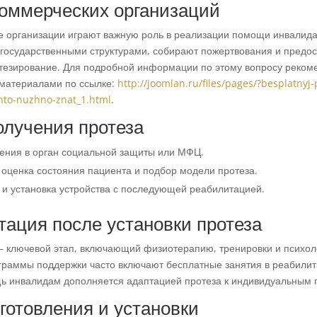
коммерческих организаций
 организации играют важную роль в реализации помощи инвалид
 государственными структурами, собирают пожертвования и предо
тезирование. Для подробной информации по этому вопросу реком
 материалами по ссылке:
http://joomlan.ru/files/pages/?besplatnyj-
chto-nuzhno-znat_1.html
.
олучения протеза
ения в орган социальной защиты или МФЦ.
оценка состояния пациента и подбор модели протеза.
 и установка устройства с последующей реабилитацией.
ация после установки протеза
 ключевой этап, включающий физиотерапию, тренировки и психол
граммы поддержки часто включают бесплатные занятия в реабили
ь инвалидам дополняется адаптацией протеза к индивидуальным 
готовления и установки