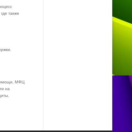
роцесс
 где также
ержки.
помощи, МФЦ
ти на
щиты.