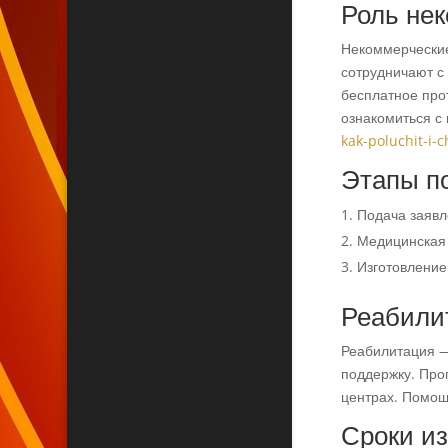
Роль не
Некоммерческие
сотрудничают с
бесплатное про
ознакомиться с
kak-poluchit-i-
Этапы п
Подача заявл
Медицинская 
Изготовление
Реабилит
Реабилитация —
поддержку. Про
центрах. Помощ
Сроки из