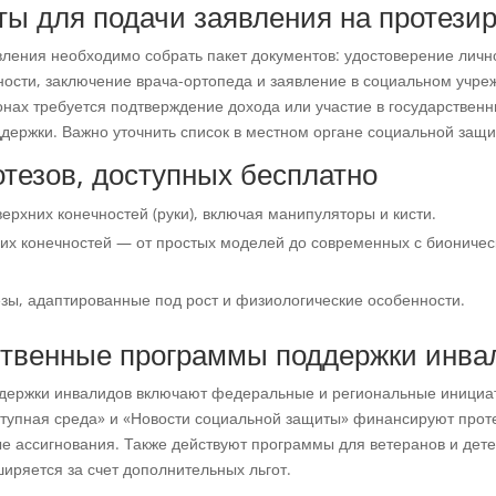
ты для подачи заявления на протези
вления необходимо собрать пакет документов: удостоверение лично
ности, заключение врача-ортопеда и заявление в социальном учре
онах требуется подтверждение дохода или участие в государствен
держки. Важно уточнить список в местном органе социальной защи
тезов, доступных бесплатно
ерхних конечностей (руки), включая манипуляторы и кисти.
их конечностей — от простых моделей до современных с биониче
езы, адаптированные под рост и физиологические особенности.
ственные программы поддержки инва
держки инвалидов включают федеральные и региональные инициа
тупная среда» и «Новости социальной защиты» финансируют прот
е ассигнования. Также действуют программы для ветеранов и дете
иряется за счет дополнительных льгот.