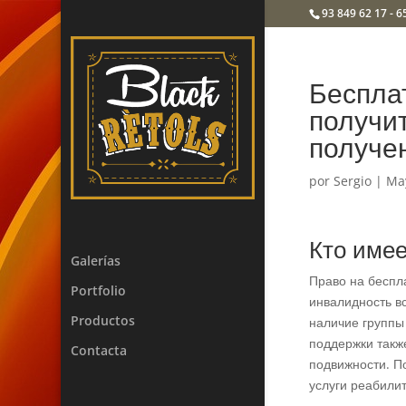
93 849 62 17 - 6
Бесплат
получи
получе
por
Sergio
|
Ma
Кто имее
Galerías
Право на беспл
Portfolio
инвалидность в
Productos
наличие группы
поддержки такж
Contacta
подвижности. П
услуги реабили