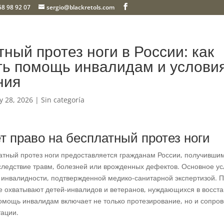
58 98 92 07
sergio@blackretols.com
ный протез ноги в России: как
ть помощь инвалидам и услови
ния
y 28, 2026
| Sin categoría
т право на бесплатный протез ноги
атный протез ноги предоставляется гражданам России, получивши
следствие травм, болезней или врожденных дефектов. Основное у
 инвалидности, подтвержденной медико-санитарной экспертизой.
е охватывают детей-инвалидов и ветеранов, нуждающихся в восст
омощь инвалидам включает не только протезирование, но и сопр
тации.