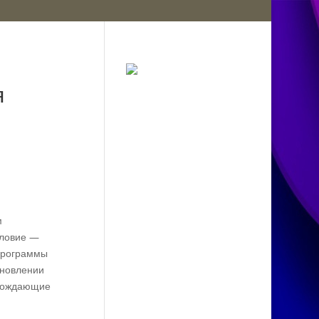
я
м
словие —
 Программы
ановлении
овождающие