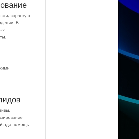
рование
сти, справку о
ждении. В
ных
ты.
скими
лидов
тивы.
езирование
й, где помощь