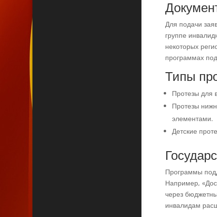
Докумен
Для подачи зая
группе инвалид
некоторых реги
программах под
Типы про
Протезы для в
Протезы нижн
элементами.
Детские прот
Государ
Программы под
Например, «Дос
через бюджетны
инвалидам расш